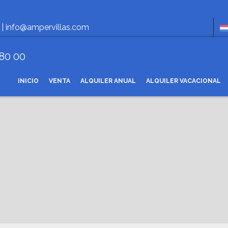
Hora
 |
info@ampervillas.com
 80 00
INICIO
VENTA
ALQUILER ANUAL
ALQUILER VACACIONAL