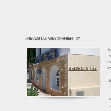
¿NECESITAS ASESORAMIENTO?
Te
in
as
ad
No
n°
Ho
Fu