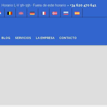
rio L-V 9h-15h · Fuera de este horario »
+34 620 470 641
BLOG
SERVICIOS
LA EMPRESA
CONTACTO