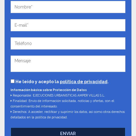
He leído y acepto la
política de privacidad
.
Información básica sobre Protección de Datos
Responsable: EJECUCIONES URBANISTICAS AMPER VILLAS S.L.
Finalidad: Envío de información solicitada, noticias y ofertas, con el
consentimiento del interesado.
Derechos: A acceder, rectificar y suprimir los datos, así como otros derechos
detallados en la política de privacidad.
ENVIAR