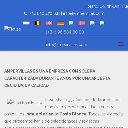
Horario L-V 9h-15h · Fue
+34 620 470 641 |
info@ampervillas.com
(+34) 96 584 80 00
info@ampervillas.com
Tog
navi
AMPERVILLAS ES UNA EMPRESA CON SOLERA
CARACTERIZADA DURANTE AÑOS POR UNA APUESTA
DECIDIDA: LA CALIDAD
Desde hace 35 años nos dedicamos con
gran éxito y profesionalidad a nuestra
pasión: los
inmuebles en la Costa Blanca
. Todas las viviendas
que ofrecemos han sido seleccionadas y revisadas