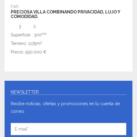
C321
C319
PRECIOSA VILLA COMBINANDO PRIVACIDAD, LUJO Y
ACOG
COMODIDAD.
ALTE
3
2
m2
Superficie : 300
Super
2
Terreno: 1179m
Terr
Precio: 950.000 €
Preci
NEWSLETTER
Recibe noticias, ofertas y promociones en tu cuenta de
correo.