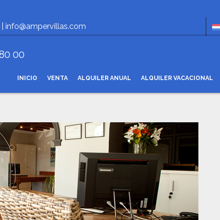
Horario 
 |
info@ampervillas.com
 80 00
INICIO
VENTA
ALQUILER ANUAL
ALQUILER VACACIONAL