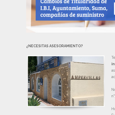
¿NECESITAS ASESORAMIENTO?
Te
in
as
ad
No
n°
Ho