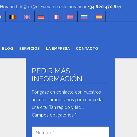
L-V 9h-15h · Fuera de este horario »
+34 620 470 641
BLOG
SERVICIOS
LA EMPRESA
CONTACTO
PEDIR MÁS
BUSCAR
NEWSLETTER
INFORMACIÓN
Referencia
Recibe noticias, ofertas y
promociones en tu cuenta de correo.
Póngase en contacto con nuestros
Tipo
agentes inmobiliarios para concertar
Tipo de Operación
de
una cita. Tan rápido y fácil.
Operación
Campos obligatorios *
Tipo
Tipo de Propiedad
He leído y acepto la
política de
de
privacidad
.
Propiedad
Precio
Precio