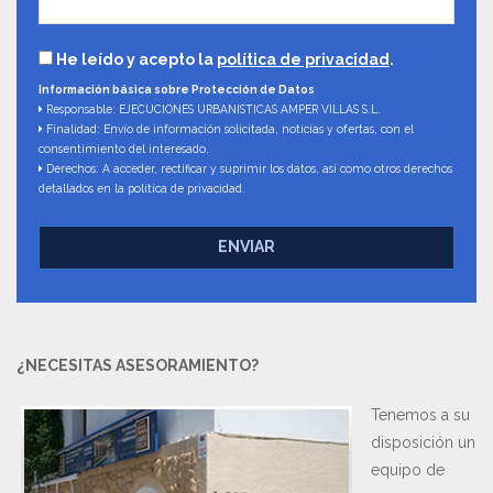
He leído y acepto la
política de privacidad
.
Información básica sobre Protección de Datos
Responsable: EJECUCIONES URBANISTICAS AMPER VILLAS S.L.
Finalidad: Envío de información solicitada, noticias y ofertas, con el
consentimiento del interesado.
Derechos: A acceder, rectificar y suprimir los datos, así como otros derechos
detallados en la política de privacidad.
ENVIAR
¿NECESITAS ASESORAMIENTO?
Tenemos a su
disposición un
equipo de