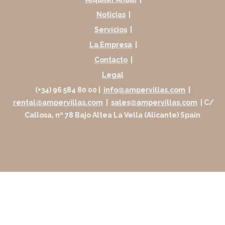
Noticias
|
Servicios
|
La Empresa
|
Contacto
|
Legal
(+34) 96 584 80 00 |
info@ampervillas.com
|
rental@ampervillas.com
|
sales@ampervillas.com
| C/
Callosa, nº 78 Bajo Altea La Vella (Alicante) Spain