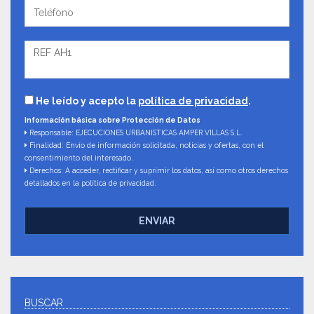
He leído y acepto la
política de privacidad
.
Información básica sobre Protección de Datos
Responsable: EJECUCIONES URBANISTICAS AMPER VILLAS S.L.
Finalidad: Envío de información solicitada, noticias y ofertas, con el
consentimiento del interesado.
Derechos: A acceder, rectificar y suprimir los datos, así como otros derechos
detallados en la política de privacidad.
ENVIAR
BUSCAR