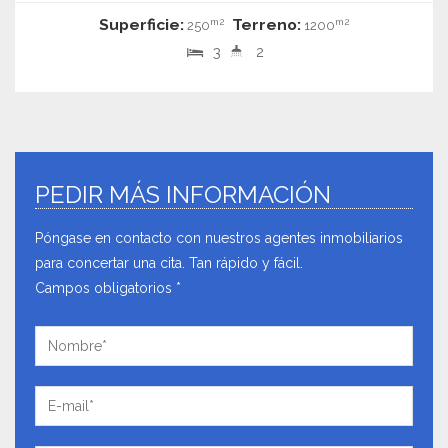
Superficie:
Terreno:
m2
m2
250
1200
3
2
PEDIR MÁS INFORMACIÓN
Póngase en contacto con nuestros agentes inmobiliarios
para concertar una cita. Tan rápido y fácil.
Campos obligatorios *