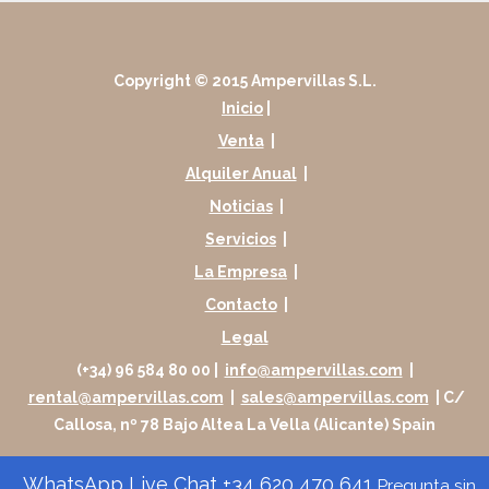
Copyright © 2015 Ampervillas S.L.
Inicio
|
Venta
|
Alquiler Anual
|
Noticias
|
Servicios
|
La Empresa
|
Contacto
|
Legal
(+34) 96 584 80 00 |
info@ampervillas.com
|
rental@ampervillas.com
|
sales@ampervillas.com
| C/
Callosa, nº 78 Bajo Altea La Vella (Alicante) Spain
WhatsApp Live Chat +34 620 470 641
Pregunta sin