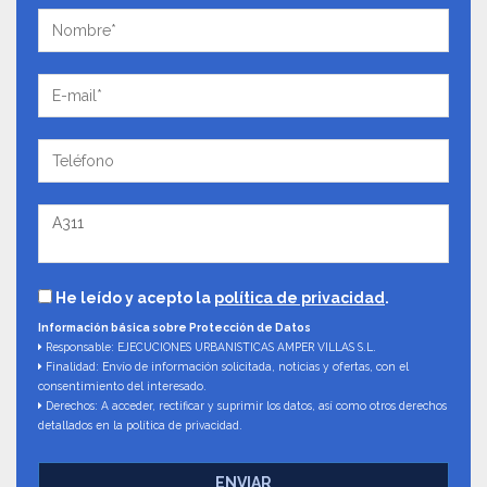
He leído y acepto la
política de privacidad
.
Información básica sobre Protección de Datos
Responsable: EJECUCIONES URBANISTICAS AMPER VILLAS S.L.
Finalidad: Envío de información solicitada, noticias y ofertas, con el
consentimiento del interesado.
Derechos: A acceder, rectificar y suprimir los datos, así como otros derechos
detallados en la política de privacidad.
ENVIAR