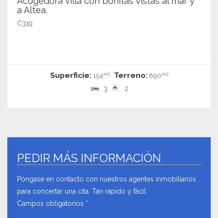
Acogedora villa con bonitas vistas al mar y
a Altea.
C319
Superficie:
Terreno:
m2
m2
154
890
3
2
PEDIR MÁS INFORMACIÓN
Póngase en contacto con nuestros agentes inmobiliarios
para concertar una cita. Tan rápido y fácil.
Campos obligatorios *